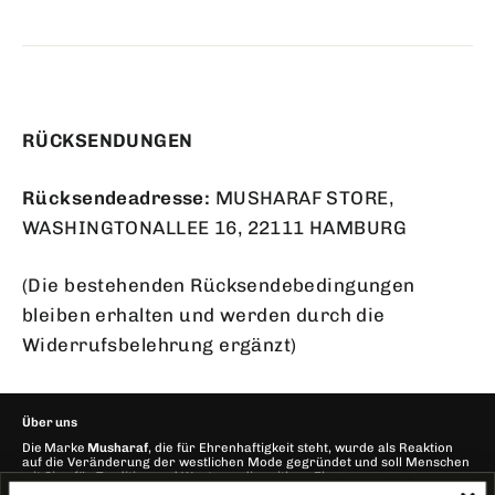
RÜCKSENDUNGEN
Rücksendeadresse:
MUSHARAF STORE,
WASHINGTONALLEE 16, 22111 HAMBURG
(Die bestehenden Rücksendebedingungen
bleiben erhalten und werden durch die
Widerrufsbelehrung ergänzt)
Über uns
Die
Marke
Musharaf
, die für Ehrenhaftigkeit steht, wurde als Reaktion
auf die Veränderung der westlichen Mode gegründet und soll Menschen
mit Sinn für Tradition und Werte an die zeitlose Eleganz vergangener
Jahre erinnern.