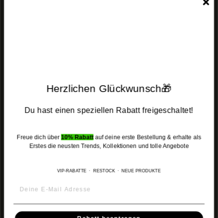
Unsere Mission ist es, stilvolle und alternative Kleidung für Menschen
anzubieten, die Mode und kulturelle Verbundenheit vereinen möchten!
MAIN MENU
FOOTER MENU
Herzlichen Glückwunsch🎁
WERDE TEIL DER COMMUNITY
Du hast einen speziellen Rabatt freigeschaltet!
Erhalte exklusiven Zugang zu neuen Produkten, besonderen Angeboten
und Restocks. Werde ein Teil der
MUSHARAF Family
.
Freue dich über
10% Rabatt
auf deine erste Bestellung & erhalte als
Melden
Abonnieren
Erstes die neusten Trends, Kollektionen und tolle Angebote
Abonnieren
Sie
sich
VIP-RABATTE · RESTOCK · NEUE PRODUKTE
für
Instagram
Facebook
TikTok
unsere
Mailingliste